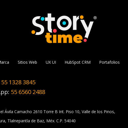
Marca
Sitios Web
UX UI
HubSpot CRM
Portafolios
:
55 1328 3845
App:
55 6560 2488
uel Ávila Camacho 2610
Torre B Int. Piso 10, Valle de los Pinos,
ura,
Tlalnepantla de Baz, Méx. C.P. 54040